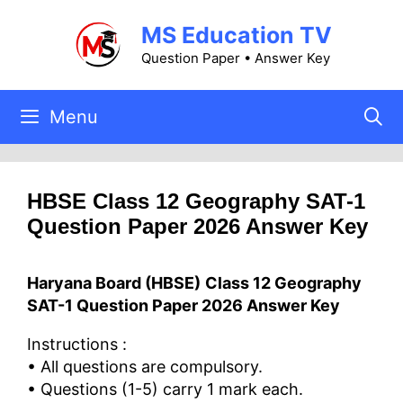
Skip
MS Education TV
to
content
Question Paper • Answer Key
Menu
HBSE Class 12 Geography SAT-1
Question Paper 2026 Answer Key
Haryana Board (HBSE)
Class 12 Geography
SAT-1 Question Paper 2026 Answer Key
Instructions :
• All questions are compulsory.
• Questions (1-5) carry 1 mark each.