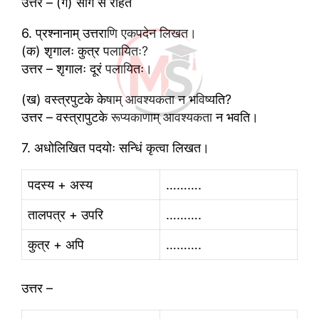
उत्तर – (ग) सींग से रहित
6. प्रश्नानाम् उत्तराणि एकपदेन लिखत।
(क) शृगालः कुत्र पलायितः?
उत्तर – शृगालः दूरं पलायितः।
(ख) वस्त्रपुटके केषाम् आवश्यकता न भविष्यति?
उत्तर – वस्त्रापुटके रूप्यकाणाम् आवश्यकता न भवति।
7. अधोलिखित पदयोः सन्धिं कृत्वा लिखत।
पदस्य + अस्य
……….
तालपत्र + उपरि
……….
कुत्र + अपि
……….
उत्तर –