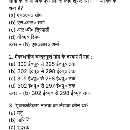
लोगों की सामाजिक प्रणाली से कहीं श्रेष्ठ थी।” – ये किसके
शब्द हैं?
(a) एन०एन० घोष
(b) एस०आर० शर्मा
(c) आर०पी० त्रिपाठी
(d) वी०ए० स्मिथ
उत्तर – (b) एस०आर० शर्मा
2. मैगस्थनीज चन्द्रगुप्त मौर्य के दरबार में रहा :
(a) 300 ई०पू० से 295 ई०पू० तक
(b) 302 ई०पू० से 298 ई०पू० तक
(c) 305 ई०पू० से 298 ई०पू० तक
(d) 302 ई०पू० से 297 ई०पू० तक
उत्तर – (b) 302 ई०पू० से 298 ई०पू० तक
3. ‘मृच्छकटिकम’ नाटक का लेखक कौन था?
(a) मनु
(b) पाणिनि
(c) शूद्रक