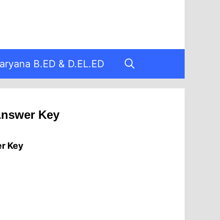
aryana B.ED & D.EL.ED
Answer Key
er Key